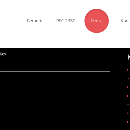
Beranda
RFC 2350
Berita
Kont
 Key