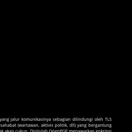
ang jalur komunikasinya sebagian dilindungi oleh TLS
sahabat (wartawan, aktivis politik, dll) yang bergantung
idak akan cukup. Disitulah OpenPGP menawarkan enkripsi