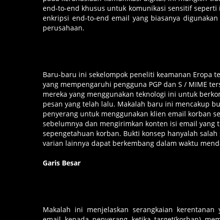
end-to-end khusus untuk komunikasi sensitif seperti 
enkripsi end-to-end email yang biasanya digunaka
perusahaan.
Baru-baru ini sekelompok peneliti keamanan Eropa t
yang mempengaruhi pengguna PGP dan S / MIME terse
mereka yang menggunakan teknologi ini untuk berkomu
pesan yang telah lalu. Makalah baru ini mencakup b
penyerang untuk menggunakan klien email korban se
sebelumnya dan mengirimkan konten isi email yang t
sepengetahuan korban. Bukti konsep hanyalah salah s
varian lainnya dapat berkembang dalam waktu mend
Garis Besar
Makalah ini menjelaskan serangkaian kerentana
email kepada penyerang ketika target(korban) me