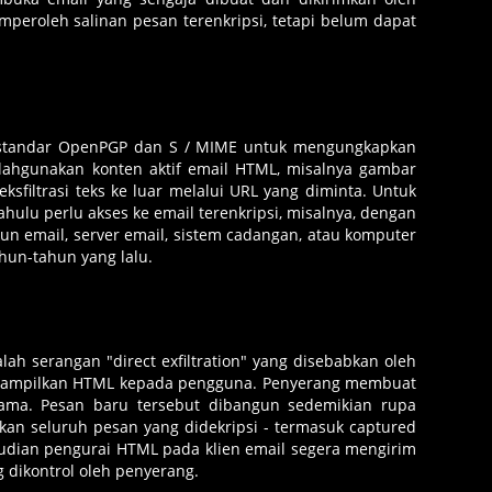
peroleh salinan pesan terenkripsi, tetapi belum dapat
m standar OpenPGP dan S / MIME untuk mengungkapkan
yalahgunakan konten aktif email HTML, misalnya gambar
ksfiltrasi teks ke luar melalui URL yang diminta. Untuk
ahulu perlu akses ke email terenkripsi, misalnya, dengan
un email, server email, sistem cadangan, atau komputer
ahun-tahun yang lalu.
ah serangan "direct exfiltration" yang disebabkan oleh
menampilkan HTML kepada pengguna. Penyerang membuat
lama. Pesan baru tersebut dibangun sedemikian rupa
kan seluruh pesan yang didekripsi - termasuk captured
emudian pengurai HTML pada klien email segera mengirim
ng dikontrol oleh penyerang.