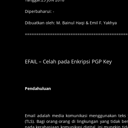
Diperbaharui: -
Dibuatkan oleh: M. Bainul Haqi & Emil F. Yakhya
=============================================
EFAIL – Celah pada Enkripsi PGP Key
Pendahuluan
Email adalah media komunikasi menggunakan teks y
(TLS). Bagi orang-orang di lingkungan yang tidak ber
pada kerahasiaan komunikasi digital, ini mungkin t