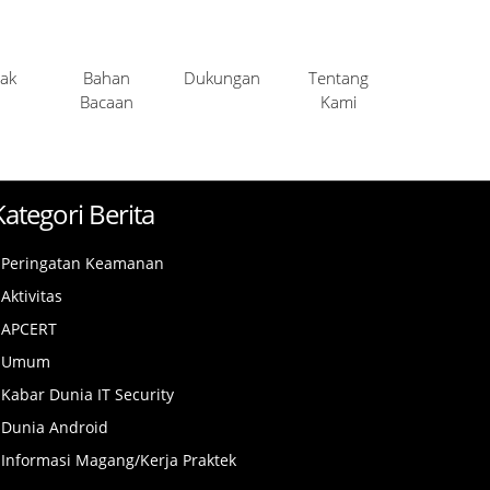
ak
Bahan
Dukungan
Tentang
Bacaan
Kami
Kategori Berita
Peringatan Keamanan
Aktivitas
APCERT
Umum
Kabar Dunia IT Security
Dunia Android
Informasi Magang/Kerja Praktek